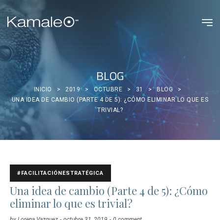
BLOG
INICIO
>
2019
>
OCTUBRE
>
31
>
BLOG
>
UNA IDEA DE CAMBIO (PARTE 4 DE 5): ¿CÓMO ELIMINAR LO QUE ES
TRIVIAL?
#FACILITACIÓNESTRATÉGICA
Una idea de cambio (Parte 4 de 5): ¿Cómo
eliminar lo que es trivial?
by
Lorena Vazquez
octubre 31, 2019
0 comment