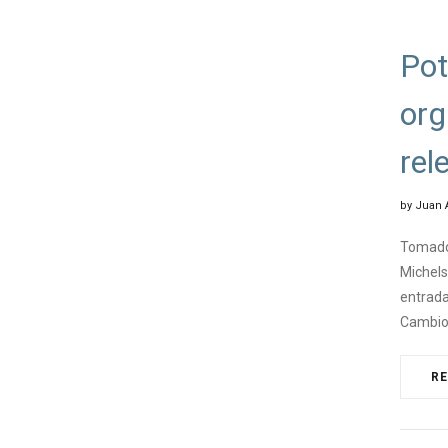
#CHA
Pot
org
rel
by
Juan 
Tomado 
Michels
entrada
Cambio,
R