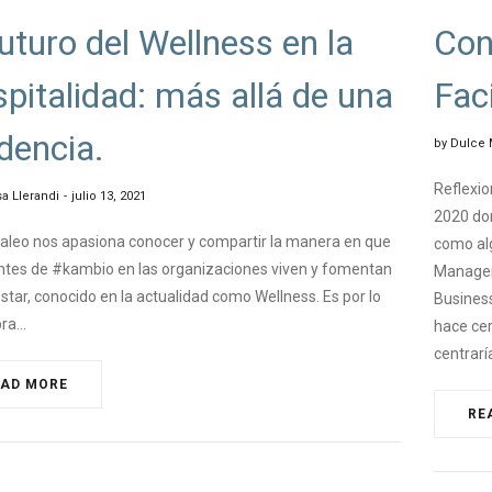
futuro del Wellness en la
Con
pitalidad: más allá de una
Fac
dencia.
by
Dulce 
Reflexio
a Llerandi
julio 13, 2021
2020 don
leo nos apasiona conocer y compartir la manera en que
como alg
ntes de #kambio en las organizaciones viven y fomentan
Managem
estar, conocido en la actualidad como Wellness. Es por lo
Business
bra…
hace ce
centrarí
EAD MORE
RE