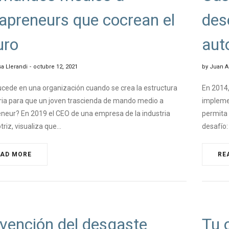
rapreneurs que cocrean el
des
uro
aut
a Llerandi
octubre 12, 2021
by
Juan A
cede en una organización cuando se crea la estructura
En 2014,
ia para que un joven trascienda de mando medio a
implemen
eneur? En 2019 el CEO de una empresa de la industria
permita 
riz, visualiza que…
desafío
EAD MORE
RE
NGEMANAGEMENT
#CHA
vención del desgaste
Tu 