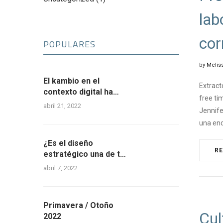
lab
cor
POPULARES
by
Meliss
El kambio en el
Extract
contexto digital ha
free ti
cambiado; curiosidad,
abril 21, 2022
Jennife
una de las 4
una en
habilidades
requeridas.
¿Es el diseño
R
estratégico una de tus
ventajas
abril 7, 2022
competitivas?
#CHA
Primavera / Otoño
Cul
2022