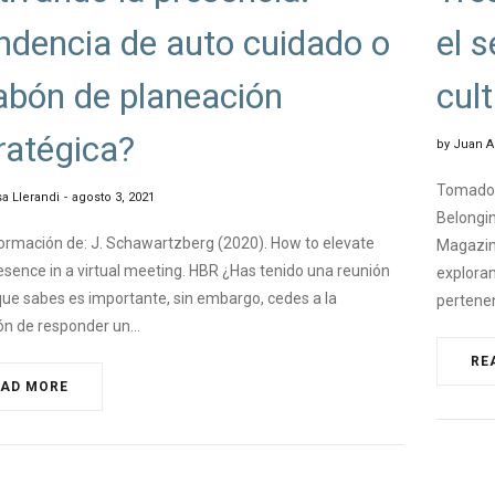
ndencia de auto cuidado o
el 
abón de planeación
cul
ratégica?
by
Juan A
Tomado d
a Llerandi
agosto 3, 2021
Belongin
ormación de: J. Schawartzberg (2020). How to elevate
Magazine
esence in a virtual meeting. HBR ¿Has tenido una reunión
exploram
 que sabes es importante, sin embargo, cedes a la
pertene
ón de responder un…
RE
EAD MORE
NGEMANAGEMENT
,
#MINDFULNES
#CHAN