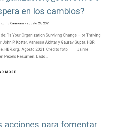
spera en los cambios?
ntonio Carmona
agosto 24, 2021
e: “Is Your Organization Surviving Change — or Thriving
Por John P. Kotter, Vanessa Akhtar y Gaurav Gupta. HBR
e. HBR.org. Agosto 2021. Crédito foto:· Jaime
en Pexels Resumen. Dado…
AD MORE
NGEMANAGEMENT
s acciones para fomentar