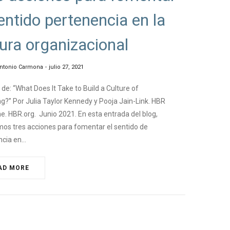
sentido pertenencia en la
tura organizacional
ntonio Carmona
julio 27, 2021
e: “What Does It Take to Build a Culture of
g?” Por Julia Taylor Kennedy y Pooja Jain-Link. HBR
. HBR.org. Junio 2021. En esta entrada del blog,
os tres acciones para fomentar el sentido de
ncia en…
AD MORE
GEMANAGEMENT
,
#KOACHING EJECUTIVO