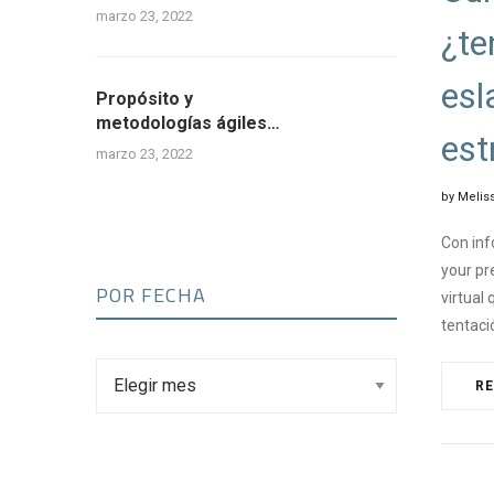
marzo 23, 2022
¿te
esl
Propósito y
metodologías ágiles
est
para transformar a la
marzo 23, 2022
organización
by
Meliss
Con inf
your pr
POR FECHA
virtual
tentaci
R
#CHA