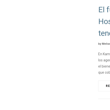
El 
Hos
ten
by
Meliss
En Kama
los age
el bien
que co
R