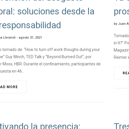
oral: soluciones desde la
pro
responsabilidad
by
Juan A
Tomado d
a Llerandi
agosto 31, 2021
in It?” 
o tomado de: “How to turn off work thoughs during your
Magazin
me” Guy Winch, TED Talk y “Beyond Burned Out”, por
Reimer 
r Moss, HBR. Durante el confinamiento, participantes de
cuesta en 46…
RE
EAD MORE
NGEMANAGEMENT
,
#MINDFULNES
#CHA
tivando la presencia:
Tre