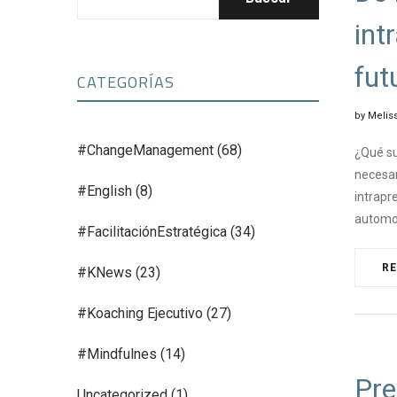
int
fut
CATEGORÍAS
by
Meliss
#ChangeManagement
(68)
¿Qué su
necesar
#English
(8)
intrapr
automot
#FacilitaciónEstratégica
(34)
R
#KNews
(23)
#Koaching Ejecutivo
(27)
#CHA
#Mindfulnes
(14)
Pre
Uncategorized
(1)