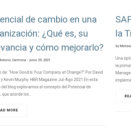
NGEMANAGEMENT
,
#MINDFULNES
#CHAN
encial de cambio en una
SAP
anización: ¿Qué es, su
la 
evancia y cómo mejorarlo?
by
Meliss
Una ópt
Antonio Carmona
junio 29, 2021
la prima
de: “How Good Is Your Company at Change?” Por David
Managem
 y Kevin Murphy. HBR Magazine Jul-Ago 2021 En esta
impleme
 del blog exploramos el concepto del Potencial de
 que acorde los…
RE
EAD MORE